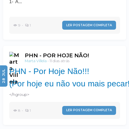
1- A...
9 •
1
LER POSTAGEM COMPLETA
PHN - POR HOJE NÃO!
Marta Villela
•
11 dias atrás
PHN - Por Hoje Não!!!
JUL
28
(Por hoje eu não vou mais pecar!
</hgroup>
8 •
1
LER POSTAGEM COMPLETA