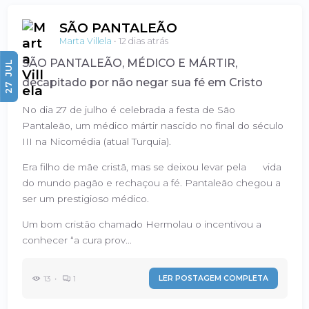
SÃO PANTALEÃO
Marta Villela
•
12 dias atrás
SÃO PANTALEÃO, MÉDICO E MÁRTIR,
JUL
decapitado por não negar sua fé em Cristo
27
No dia 27 de julho é celebrada a festa de São
Pantaleão, um médico mártir nascido no final do século
III na Nicomédia (atual Turquia).
Era filho de mãe cristã, mas se deixou levar pela vida
do mundo pagão e rechaçou a fé. Pantaleão chegou a
ser um prestigioso médico.
Um bom cristão chamado Hermolau o incentivou a
conhecer “a cura prov...
13 •
1
LER POSTAGEM COMPLETA