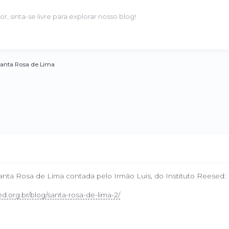
r, sinta-se livre para explorar nosso blog!
anta Rosa de Lima
Santa Rosa de Lima contada pelo Irmão Luis, do Instituto Reesed:
ed.org.br/blog/santa-rosa-de-lima-2/