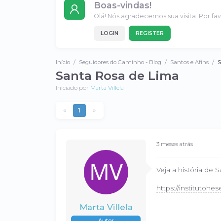
Boas-vindas!
Olá! Nós agradecemos sua visita. Por favo
LOGIN
REGISTER
Início
Seguidores do Caminho - Blog
Santos e Afins
S
Santa Rosa de Lima
Iniciado por
Marta Villela
«
1
»
3 meses atrás
Veja a história de 
https://institutohes
Marta Villela
Autor