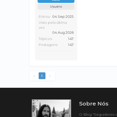
Usuário
Entrou
04 Sep 2025
Visto pela última
vez
04 Aug 2026
Tópicos
147
Postagens
147
«
1
»
Sobre Nós
O Blog "Seguidores 